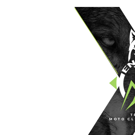
T
MOTO CL