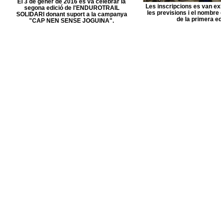
El 3 de gener de 2016 es va celebrar la
Les inscripcions es van ex
segona edició de l'ENDUROTRAIL
les previsions i el nombre
SOLIDARI donant suport a la campanya
de la primera ed
"CAP NEN SENSE JOGUINA".