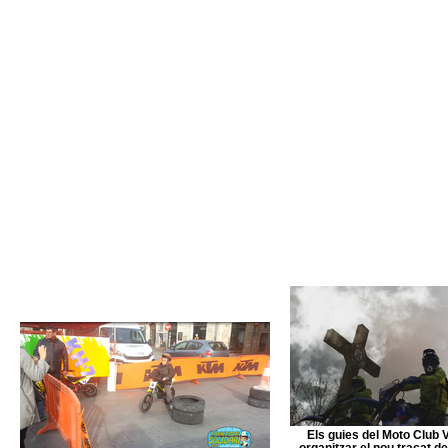
Els guies del Moto Club 
organitzar el nou traçat d